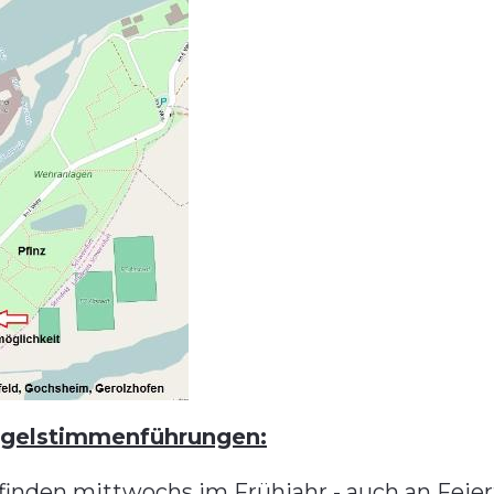
ogelstimmenführungen:
nden mittwochs im Frühjahr - auch an Feiert